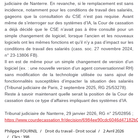
judiciaire de Nanterre. En revanche, si le remplacement est sans
incidence, notamment pour les conditions de travail des salariés,
gageons que la consultation du CSE n’est pas requise. Avant
même de s’interroger sur des systèmes d’IA, la Cour de cassation
a déjà décidé que le CSE n’avait pas à être consulté pour un
simple changement de logiciel, lorsque l’ancien et les nouveaux
logiciels ont les mêmes fonctions et qu'il n'y a pas d’impact sur les
conditions de travail des salariés (cass. soc. 27 novembre 2024,
n° 23-13806 FB).
Il en est de même pour un simple changement de version d’un
logiciel (ex. : une nouvelle version d’un agent conversationnel RH)
sans modification de la technologie utilisée ou sans ajout de
fonctionnalités susceptibles d’impacter la situation des salariés
(Tribunal judiciaire de Paris, 2 septembre 2025, RG 25/53278).
Reste à savoir maintenant quelle serait la position de la Cour de
cassation dans ce type d’affaires impliquant des systèmes d’IA.
Tribunal judiciaire de Nanterre, 29 janvier 2026, RG n° 25/02856 ;
https://www.courdecassation.fr/decision/6984ee90cdc6046d47182b0
Philippe FOURNIL
Droit du travail - Droit social
2 Avril 2026
Clics : 398