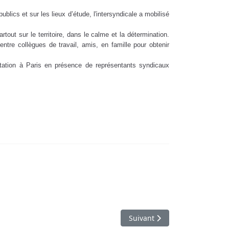
blics et sur les lieux d’étude, l'intersyndicale a mobilisé
rtout sur le territoire, dans le calme et la détermination.
entre collègues de travail, amis, en famille pour obtenir
station à Paris en présence de représentants syndicaux
CGT Avril 2023
Article suivant : Retraites : ce 
Suivant