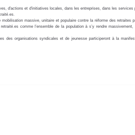
, d'actions et d'initiatives locales, dans les entreprises, dans les services pu
traité.es.
mobilisation massive, unitaire et populaire contre la réforme des retraites pa
es, retraité.es comme l’ensemble de la population à s’y rendre massivement, 
.
ées des organisations syndicales et de jeunesse participeront à la manife
ne se sent pas capable de faire le même travail jusqu’à sa retraite - 