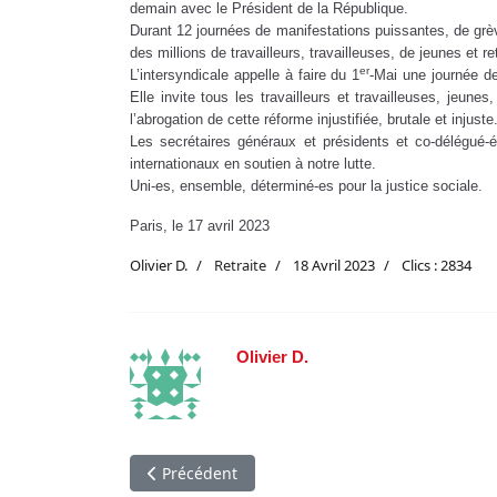
demain avec le Président de la République.
Durant 12 journées de manifestations puissantes, de grèves
des millions de travailleurs, travailleuses, de jeunes et re
er
L’intersyndicale appelle à faire du 1
-Mai une journée de 
Elle invite tous les travailleurs et travailleuses, jeun
l’abrogation de cette réforme injustifiée, brutale et injuste
Les secrétaires généraux et présidents et co-délégué-
internationaux en soutien à notre lutte.
Uni-es, ensemble, déterminé-es pour la justice sociale.
Paris, le 17 avril 2023
Olivier D.
Retraite
18 Avril 2023
Clics : 2834
Olivier D.
Article précédent : Plus d’un salarié sur trois 
Précédent