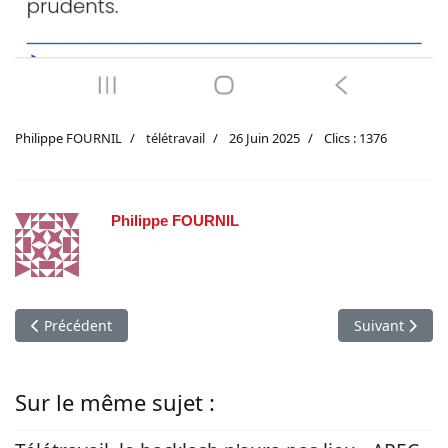
Philippe FOURNIL
télétravail
26 Juin 2025
Clics : 1376
Philippe FOURNIL
Article précédent : Commission de suivi accord télétravail - 
Article suivant
Précédent
Suivant
Sur le même sujet :