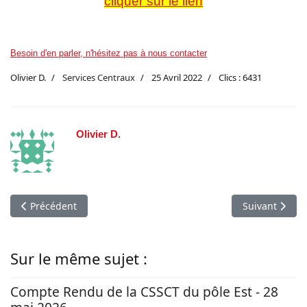
cliquer sur le lien
Besoin d'en parler, n'hésitez pas à nous contacter
Olivier D.
Services Centraux
25 Avril 2022
Clics : 6431
Olivier D.
Article précédent : Statistiques salariales remises dans le cadr
Article suivan
Précédent
Suivant
Sur le même sujet :
Compte Rendu de la CSSCT du pôle Est - 28