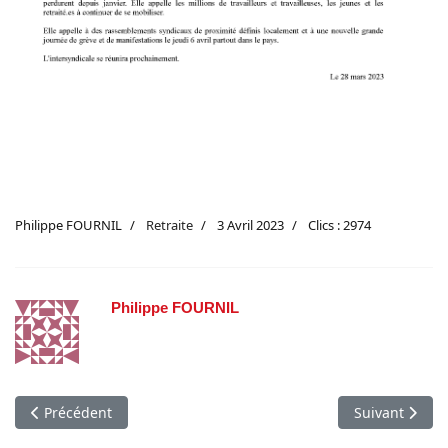
Philippe FOURNIL
Retraite
3 Avril 2023
Clics : 2974
Philippe FOURNIL
Article précédent : Communiqué intersyndical - Soutenues par de
Article suivant
Précédent
Suivant