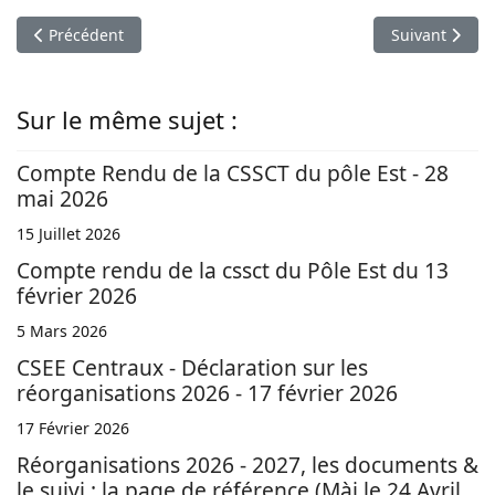
Article précédent : Que peut il y avoir dans la tête d'un collè
Article suivan
Précédent
Suivant
Sur le même sujet :
Compte Rendu de la CSSCT du pôle Est - 28
mai 2026
15 Juillet 2026
Compte rendu de la cssct du Pôle Est du 13
février 2026
5 Mars 2026
CSEE Centraux - Déclaration sur les
réorganisations 2026 - 17 février 2026
17 Février 2026
Réorganisations 2026 - 2027, les documents &
le suivi : la page de référence (Màj le 24 Avril