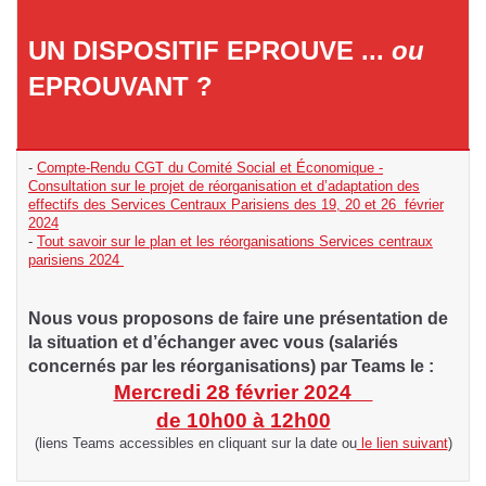
UN DISPOSITIF EPROUVE ...
ou
EPROUVANT ?
-
Compte-Rendu CGT du Comité Social et Économique -
Consultation sur le projet de réorganisation et d’adaptation des
effectifs des Services Centraux Parisiens des 19, 20 et 26 février
2024
-
Tout savoir sur le plan et les réorganisations Services centraux
parisiens 2024
Nous vous proposons de faire une présentation de
la situation et d’échanger avec vous (salariés
concernés par les réorganisations) par Teams le :
Mercredi 28 février 2024
de 10h00 à 12h00
(liens Teams accessibles en cliquant sur la date ou
le lien suivant
)