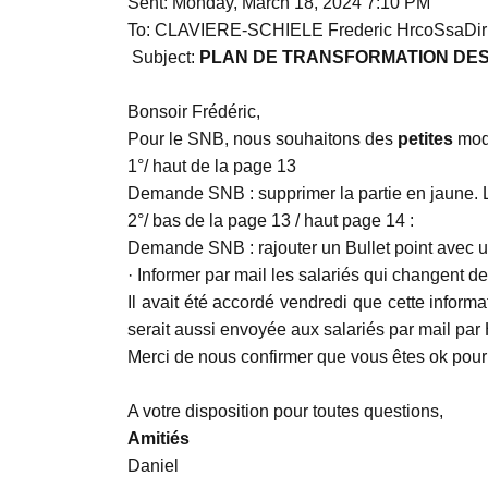
Sent: Monday, March 18, 2024 7:10 PM
To: CLAVIERE-SCHIELE Frederic HrcoSsaDir
Subject:
PLAN DE TRANSFORMATION DE
Bonsoir Frédéric,
Pour le SNB, nous souhaitons des
petites
modi
1°/ haut de la page 13
Demande SNB : supprimer la partie en jaune. La
2°/ bas de la page 13 / haut page 14 :
Demande SNB : rajouter un Bullet point avec 
· Informer par mail les salariés qui changent d
Il avait été accordé vendredi que cette infor
serait aussi envoyée aux salariés par mail pa
Merci de nous confirmer que vous êtes ok pou
A votre disposition pour toutes questions,
Amitiés
Daniel