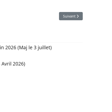
Article suivant : RCC 2024 - 
Suivant
 2026 (Maj le 3 juillet)
 Avril 2026)