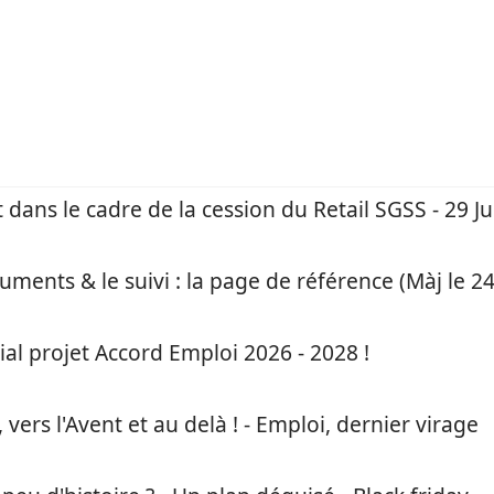
ns 2024 - 27 mars 2024 : Le guide suprême (du plan 2024)
dans le cadre de la cession du Retail SGSS - 29 Juin
ments & le suivi : la page de référence (Màj le 24
al projet Accord Emploi 2026 - 2028 !
ers l'Avent et au delà ! - Emploi, dernier virage