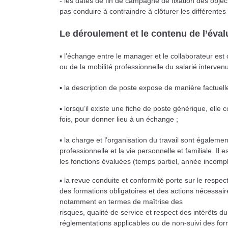
- les dates de fin de campagne de fixation des objec
pas conduire à contraindre à clôturer les différentes é
Le déroulement et le contenu de l’éval
▪ l’échange entre le manager et le collaborateur est
ou de la mobilité professionnelle du salarié interve
▪ la description de poste expose de manière factuelle
▪ lorsqu’il existe une fiche de poste générique, elle 
fois, pour donner lieu à un échange ;
▪ la charge et l’organisation du travail sont égalem
professionnelle et la vie personnelle et familiale. Il
les fonctions évaluées (temps
partiel, année incomp
▪ la revue conduite et conformité porte sur le respec
des formations obligatoires et des actions nécessai
notamment en termes de maîtrise des
risques, qualité de service et respect des intérêts d
réglementations applicables ou de non-suivi des form