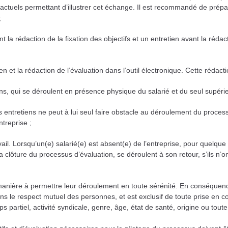
ctuels permettant d’illustrer cet échange. Il est recommandé de préparer 
;
t la rédaction de la fixation des objectifs et un entretien avant la rédact
en et la rédaction de l’évaluation dans l’outil électronique. Cette rédact
iens, qui se déroulent en présence physique du salarié et du seul supéri
es entretiens ne peut à lui seul faire obstacle au déroulement du process
ntreprise ;
vail. Lorsqu’un(e) salarié(e) est absent(e) de l’entreprise, pour quelqu
a clôture du processus d’évaluation, se déroulent à son retour, s’ils n’o
manière à permettre leur déroulement en toute sérénité. En conséquenc
ns le respect mutuel des personnes, et est exclusif de toute prise en c
s partiel, activité syndicale, genre, âge, état de santé, origine ou toute