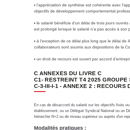
▪ l’appréciation de synthèse est cohérente avec l’ap
objectifs de développement comportemental profess
▪ le salarié bénéficie d’un délai de trois jours ouvr
est prolongé lorsque le salarié n’a pas accès à son p
▪ à l’exception de ce délai plus long que le délai d
collaborateurs sont soumis aux dispositions de la C
▪ un droit de recours est ouvert par accord d’entrep
C ANNEXES DU LIVRE C
C1- RESTREINT T4 2025 GROUPE
C-3-III-I-1 - ANNEXE 2 : RECOU
En cas de désaccord du salarié sur les objectifs fixés ou
établissement, ou un Délégué Syndical National ou un Délé
hiérarchie N+2 ou de niveau supérieur ou auprès d'un re
Modalités pratiques :