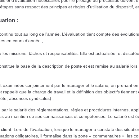
tifs et d’évaluation nécessaires pour le pilotage du processus doivent ê
tapes sans respect des principes et règles d’utilisation du dispositif, en 
uation :
 continu tout au long de l’année. L’évaluation tient compte des évolutio
nues en cours d’année ;
 les missions, tâches et responsabilités. Elle est actualisée, et discuté
constitue la base de la description de poste et est remise au salarié lor
ent examinées conjointement par le manager et le salarié, en prenant e
 est rappelé que la charge de
travail et la définition des objectifs tienn
lète, absences syndicales) ;
t par le salarié des réglementations, règles et procédures internes,
appl
res au maintien de ses
connaissances et compétences. Le salarié est é
u client. Lors de l’évaluation, lorsque le manager a constaté des situati
ations obligatoires, il formalise dans la
zone « commentaires », les con