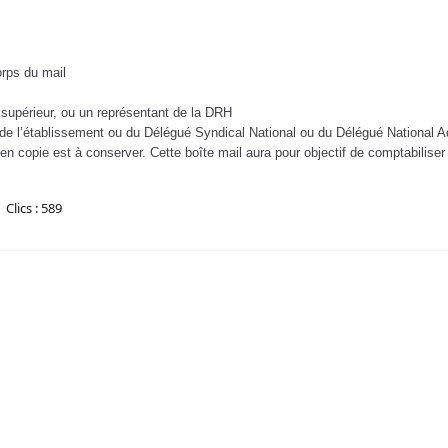
rps du mail
u supérieur, ou un représentant de la DRH
l de l’établissement ou du Délégué Syndical National ou du Délégué National 
n copie est à conserver. Cette boîte mail aura pour objectif de comptabiliser 
Clics : 589
mmission de suivi de la campagne d’évaluation de la performance 