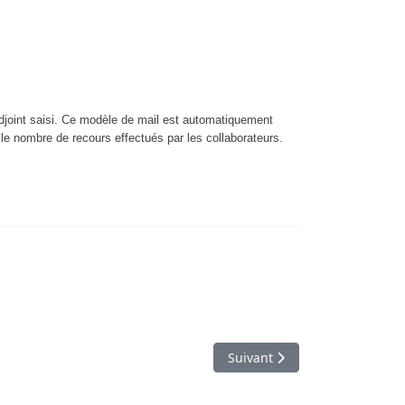
Adjoint saisi. Ce modèle de mail est automatiquement
le nombre de recours effectués par les collaborateurs.
2025 - 7 mai 2026
Article suivant : Campagne de 
Suivant