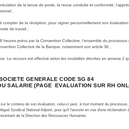
préciation de la tenue de poste, la revue conduite et conformité,
l’appré
ionnel ;
és à compter de la réception, pour signer personnellement son évaluation
oste de travail ;
e 48 heures prévu par la Convention Collective, l’ensemble du processus
onvention Collective de la Banque,
notamment son article 36 ;
rise. Le recours est effectué selon les modalités décrites en annexe 2 q
 SOCIETE GENERALE CODE SG 84
RS DU SALARIE (PAGE EVALUATION SUR RH ONL
 sur le contenu de son évaluation, celui-ci peut, à tout moment du processus,
gué Syndical National Adjoint, pour qu'il l'assiste en vue d'une réclamation à
présentant de la Direction des Ressources Humaines.