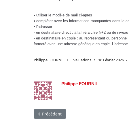
▪ utiliser le modèle de mail ci-après
▪ compléter avec les informations manquantes dans le co
▪ l'adresser :
- en destinataire direct : à la hiérarchie N+2 ou de nivea
- en destinataire en copie : au représentant du personne
formaté avec une adresse générique en copie. L’adresse e
Philippe FOURNIL
Evaluations
16 Février 2026
Philippe FOURNIL
Article précédent : Compte rendu CGT de la co
Précédent