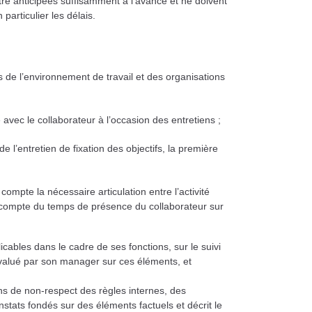
tre anticipées suffisamment à l’avance et ne doivent
particulier les délais.
ns
de l’environnement de travail et des organisations
e
avec le collaborateur à l’occasion des entretiens ;
s de
l’entretien de fixation des objectifs, la première
n
compte la nécessaire articulation entre l’activité
ent compte du temps de présence du collaborateur sur
icables dans le cadre de ses fonctions, sur le suivi
valué par son manager sur ces éléments, et
ons de
non-respect des règles internes, des
stats fondés sur des éléments factuels et décrit le