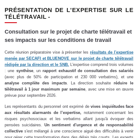
PRÉSENTATION DE L'EXPERTISE SUR LE
TÉLÉTRAVAIL -
Consultation sur le projet de charte télétravail et
ses impacts sur les conditions de travail
Cette réunion préparatoire vise à présenter les
résultats de l'expertise
menée par SECAFI et BLUENOVE sur le projet de charte télétravail
rédigée par la direction et le SNB.
L'expertise comprend trois volumes
: une
synthèse
, un
rapport exhaustif de consultation des salariés
(avec plus de 50% de participation et 230 000 verbatims), et une
analyse complète des impacts
. La direction souhaite
réduire le
télétravail à 1 jour maximum par semaine
, avec une mise en œuvre
prévue pour septembre 2026.
Les représentants du personnel ont exprimé de
vives inquiétudes face
aux résultats alarmants de l’expertise,
notamment concernant les
risques psychosociaux et les verbatims allant jusqu'à évoquer des
pensées suicidaires.
Un sentiment d'urgence et de responsabilité
collective
s'est mélangé à une conscience aiguë des difficultés à venir
pour gérer cette transformation dans des délais très courts. Les experts