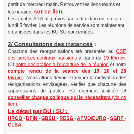
partir de mercredi matin. Retrouvez les liens teams et
sur ce lien.
les horaires
Les amphis All Staff prévus par la direction ont eu lieu
lundi 5 février. Les réunions de service sont maintenant
organisées dans les BU SU concernées.
2/ Consultations des instances
:
Chacune des réorganisations été présentée au
CSE
des services centraux parisiens
à partir du
19 février
.
(Cf
notre déclaration à l'ouverture de la réunion
et notre
compte rendu de la séance des 19, 20 et 26
février
).
Nous allons devoir examiner la motivation des
réorganisations envisagées, vérifier que chacune des
suppressions de postes est duement justifiée et
conseiller chaque collègue qui le nécessitera
(via ce
lien).
Le détail par BU / SU :
HRCO
-
DFIN
-
GBSU
-
RESG
-
AFMO/EURO
-
SGRF
-
GLBA