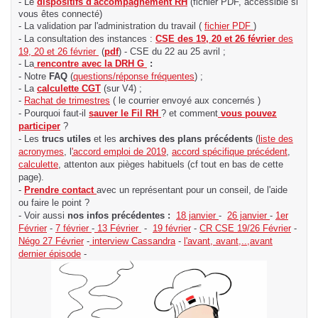
- Le
dispositifs d'accompagnement RH
(fichier PDF, accessible si
vous êtes connecté)
- La validation par l'administration du travail (
fichier PDF
)
- La consultation des instances :
CSE des 19, 20 et 26 février
des
19, 20 et 26 février
(
pdf
) - CSE du 22 au 25 avril ;
- La
rencontre avec la DRH G
:
- Notre
FAQ
(
questions/réponse fréquentes
) ;
- La
calculette CGT
(sur V4) ;
-
Rachat de trimestres
( le courrier envoyé aux concernés )
- Pourquoi faut-il
sauver le Fil RH
? et comment
vous pouvez
participer
?
- Les
trucs utiles
et les
archives des plans précédents
(
liste des
acronymes
, l
'accord emploi de 2019
,
accord spécifique précédent
,
calculette
, attenton aux pièges habituels (cf tout en bas de cette
page).
-
Prendre contact
avec un représentant pour un conseil, de l'aide
ou faire le point ?
- Voir aussi
nos infos précédentes :
18 janvier
-
26 janvier
-
1er
Février
-
7 février
-
13 Février
-
19 février
-
CR CSE 19/26 Février
-
Négo 27 Février
-
interview Cassandra
-
l'avant, avant,..,avant
dernier épisode
-