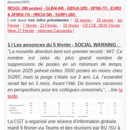
document PDF)
RESG(- 288 postes) - GLBA(-84) - GBSU(-185) - DFIN(-77) - EURO
& AFMO(-73) - HRCO(-58) - SGRF(-182)
[ voir aussi
nos infos précédentes :
18 janvier
-
26 janvier
-
1er
Février
-
7 février
-
13 Février
-
19 février
-
CR CSE 19/26 Février
-
Négo 27 Février
-
interview Cassandra
]
1 / Les annonces du 5 février - SOCIAL WARNING :
"
La nouvelle direction tient son premier record : 947.
Ce
nombre est celui du plus grand nombre de
suppressions de postes en un minimum de temps.
Vision 2025 prévoit certes 3500 postes en moins chez
SGRF, mais la purge s’étale sur 3 ans. Là, l’essentiel
serait fait en 3 mois. Avant l’été. De bonnes vacances
en perspectives pour les collègues concernés
.
"
.
...lire
la
suite
.
La CGT a organisé une séance d'information globale
mardi 6 février via Teams
et des réunions par BU /SU à