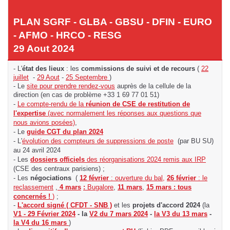
PLAN SGRF - GLBA - GBSU - DFIN - EURO
- AFMO - HRCO - RESG
29 Aout 2024
- L'
état des lieux
: les
commissions de suivi et de recours
(
22
juillet
-
29 Aout
-
25 Septembre
)
- Le
site pour prendre rendez-vous
auprès de la cellule de la
direction (
en cas de problème +33 1 69 77 01 51)
-
Le compte-rendu de la
réunion de CSE de restitution de
l'expertise
(avec normalement les réponses aux questions que
nous avions posées)
,
- Le
guide CGT du plan 2024
- L'
évolution des compteurs de suppressions de poste
(par BU SU)
au 24 avril 2024
- Les
dossiers officiels
des réorganisations 2024 remis aux IRP
(CSE des centraux parisiens) ;
- Les
négociations
(
12 février
: ouverture du bal,
26 février
: le
reclassement
,
4 mars
:
Bugalore
,
11 mars
,
15 mars : tous
concernés !
)
;
-
L'accord signé ( CFDT - SNB )
et les
projets d'accord 2024
(la
V1 - 29 Février 2024
- la
V2 du 7 mars 2024
-
la V3 du 13 mars
-
la V4 du 16 mars
)