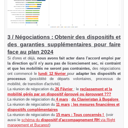
3 / Négociations : Obtenir des dispositifs et
des garanties supplémentaires pour faire
face au plan 2024
Si d'ores et déjà,
nous avons fait acter dans l'accord emploi par
la direction qu'il n'y aura pas de licenciement sec, ni contraint
et que les mobilités ne seront pas contraintes,
des négociations
ont commencé le
lundi 12 février
pour
adapter les dispositifs et
processus
(possiblité de départs volontaires, processus de
mobilité, de transition d'activité).
La réunion de négocation du
26 Février
: le
reclassement et la
mobilité gérés par un dispositif éprouvé ou éprouvant ???
La réunion de négociation du
4 mars
:
du Clavieristan à Bugalore
La réunion de négociation du
11 mars
: les mesures financières et
dispositifs complémentaires
La réunion de négociation du
15 mars : Tous concernés !
(voir
aussi le
schéma du
dispositif d'accompagnement RH
via Right
management et Bucarest
)