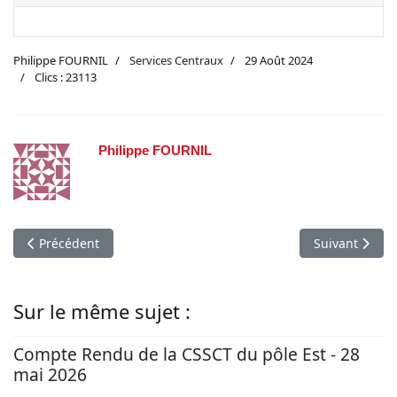
Philippe FOURNIL
Services Centraux
29 Août 2024
Clics : 23113
Philippe FOURNIL
Article précédent : CSEE Centraux - Compte rendu de la réunio
Article suivan
Précédent
Suivant
Sur le même sujet :
Compte Rendu de la CSSCT du pôle Est - 28
mai 2026