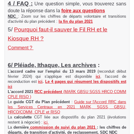
4 / FAQ :
Une question simple, vous trouverez sans
doute la réponse dans la
foire aux questions
NDC
: Zoom sur les chiffres de départs volontaire et transitions
d'activité du plan précédent :
la fin du plan 2021
5/
Pourquoi faut-il sauver le Fil RH et le
Kiosque RH ?
Comment ?
6/ Pléiade, Ithaque, Les archives
:
L'
accord cadre sur l'emploi du 13 mars 2019
(reconduit début
février 2024) qui s'applique est disponible
ici
, l'accord de
reconduction est
ici
.
Le 4 pages qui résument les dispositifs est
ici
L'accord 2021
RCC précédent
(MARK GBSU SGSS HRCO COMM
CPLE RISQ )
Le
guide CGT du Plan précédent
:
Guide sur l'Accord RRC dans
les Services Centraux en 2021 MARK, SGSS, GBSU,
HRCO/COMM, CPLE et RISQ
La
calculette
CGT liée aux dispostifis du plan 2021 (évolutions
restent à négocier) :
ici
La
dernière
commission de suivi du plan 2021
: les chiffres de
départs, de transition d'activité, de reclassement, SDC NDC