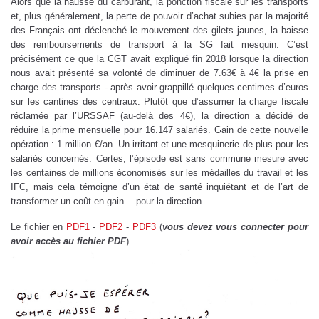
Alors que la hausse du carburant, la ponction fiscale sur les transports
et, plus généralement, la perte de pouvoir d’achat subies par la majorité
des Français ont déclenché le mouvement des gilets jaunes, la baisse
des remboursements de transport à la SG fait mesquin. C’est
précisément ce que la CGT avait expliqué fin 2018 lorsque la direction
nous avait présenté sa volonté de diminuer de 7.63€ à 4€ la prise en
charge des transports - après avoir grappillé quelques centimes d’euros
sur les cantines des centraux. Plutôt que d’assumer la charge fiscale
réclamée par l’URSSAF (au-delà des 4€), la direction a décidé de
réduire la prime mensuelle pour 16.147 salariés. Gain de cette nouvelle
opération : 1 million €/an. Un irritant et une mesquinerie de plus pour les
salariés concernés. Certes, l’épisode est sans commune mesure avec
les centaines de millions économisés sur les médailles du travail et les
IFC, mais cela témoigne d’un état de santé inquiétant et de l’art de
transformer un coût en gain… pour la direction.
Le fichier en
PDF1
-
PDF2
-
PDF3
(
vous devez vous connecter pour
avoir accès au fichier PDF
).