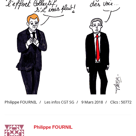
Philippe FOURNIL
Les infos CGT SG
9 Mars 2018
Clics : 50772
Philippe FOURNIL