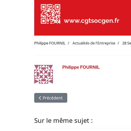
Philippe FOURNIL
Actualités de l'Entreprise
28 S
Philippe FOURNIL
Article précédent : cession de SGEF, SGSS et "3 a
Précédent
Sur le même sujet :