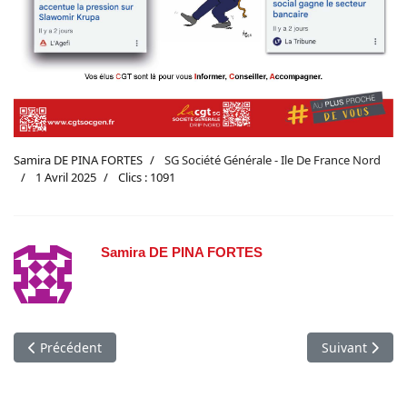
Samira DE PINA FORTES
SG Société Générale - Ile De France Nord
1 Avril 2025
Clics : 1091
Samira DE PINA FORTES
Article précédent : INFO CGT DRIF NORD MAI 2025
Article suiva
Précédent
Suivant