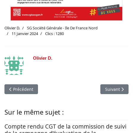
Olivier D.
SG Société Générale - Ile De France Nord
11 Janvier 2024
Clics : 1280
Olivier D.
Article précédent : Fuites, intempéries ou locaux insalubres -
Article suivan
Précédent
Suivant
Sur le même sujet :
Compte rendu CGT de la commission de suivi