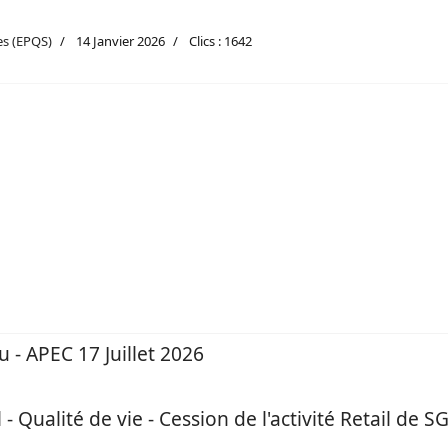
es (EPQS)
14 Janvier 2026
Clics : 1642
sur le projet d’évolution du formulaire d’évaluation - 10 Décembre 
eu - APEC 17 Juillet 2026
 - Qualité de vie - Cession de l'activité Retail de S