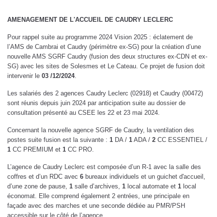
AMENAGEMENT DE L'ACCUEIL DE CAUDRY LECLERC
Pour rappel suite au programme 2024 Vision 2025 : éclatement de
l’AMS de Cambrai et Caudry (périmètre ex-SG) pour la création d’une
nouvelle AMS SGRF Caudry (fusion des deux structures ex-CDN et ex-
SG) avec les sites de Solesmes et Le Cateau. Ce projet de fusion doit
intervenir le
03 /12/2024
.
Les salariés des 2 agences Caudry Leclerc (02918) et Caudry (00472)
sont réunis depuis juin 2024 par anticipation suite au dossier de
consultation présenté au CSEE les 22 et 23 mai 2024.
Concernant la nouvelle agence SGRF de Caudry, la ventilation des
postes suite fusion est la suivante :
1
DA /
1
ADA /
2
CC ESSENTIEL /
1
CC PREMIUM et
1
CC PRO.
L’agence de Caudry Leclerc est composée d’un R-1 avec la salle des
coffres et d’un RDC avec
6
bureaux individuels et un guichet d'accueil,
d’une zone de pause,
1
salle d’archives,
1
local automate et
1
local
économat. Elle comprend également 2 entrées, une principale en
façade avec des marches et une seconde dédiée au PMR/PSH
accessible sur le côté de l’agence.