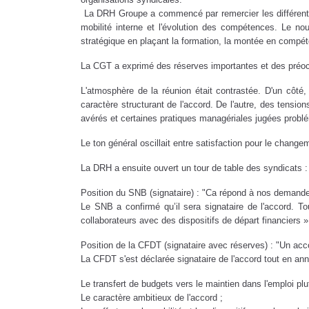
La DRH Groupe a commencé par remercier les différentes 
mobilité interne et l'évolution des compétences. Le no
stratégique en plaçant la formation, la montée en compétenc
La CGT a exprimé des réserves importantes et des préoccu
L'atmosphère de la réunion était contrastée. D'un côté, 
caractère structurant de l'accord. De l'autre, des tensi
avérés et certaines pratiques managériales jugées probl
Le ton général oscillait entre satisfaction pour le chang
La DRH a ensuite ouvert un tour de table des syndicats 
Position du SNB (signataire) : "Ca répond à nos demand
Le SNB a confirmé qu’il sera signataire de l'accord. T
collaborateurs avec des dispositifs de départ financiers 
Position de la CFDT (signataire avec réserves) : "Un acc
La CFDT s'est déclarée signataire de l'accord tout en an
Le transfert de budgets vers le maintien dans l'emploi plut
Le caractère ambitieux de l'accord ;