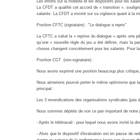
Les efforts sur la mobilité et les dispositifs pour les sal
La CFDT a qualifié cet accord de « transition », soulig
salariés. La CFDT a insisté sur sa vigilance quant à la mi
Position CFTC (signataire) : "Le dialogue a repris"
La CFTC a salué la « reprise du dialogue » après une pér
qu’une « nouvelle règle du jeu a été définie, mais la pa
choses changent concrètement pour les salariés. Pour la C
Position CGT (non-signataire) :
Nous avons exprimé une position beaucoup plus critique, r
Nous aimerions pouvoir porter le même optimisme que la DR
principal :
Les 3 revendications des organisations syndicales (pas d
Nous sommes dépités de voir ce pan important de notre pa
- Après le télétravail - pour lequel nous avons invité la d
- Alors que le dispositif d'évaluation est en passe de r
guerre au service de la performance (avec ses risques d