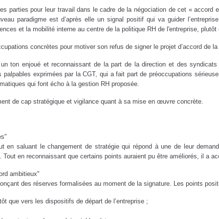
parties pour leur travail dans le cadre de la négociation de cet « accord 
uveau paradigme est d’après elle un signal positif qui va guider l’entrep
es et la mobilité interne au centre de la politique RH de l'entreprise, plutôt q
pations concrètes pour motiver son refus de signer le projet d’accord de la 
un ton enjoué et reconnaissant de la part de la direction et des syndicats si
ons palpables exprimées par la CGT, qui a fait part de préoccupations sérieus
ématiques qui font écho à la gestion RH proposée.
ement de cap stratégique et vigilance quant à sa mise en œuvre concrète.
:
es"
out en saluant le changement de stratégie qui répond à une de leur demande
». Tout en reconnaissant que certains points auraient pu être améliorés, il a a
ord ambitieux"
nonçant des réserves formalisées au moment de la signature. Les points positi
ôt que vers les dispositifs de départ de l’entreprise ;