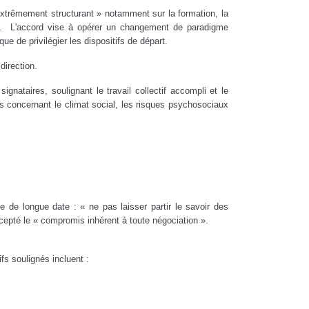
extrêmement structurant » notamment sur la formation, la
rise. L'accord vise à opérer un changement de paradigme
ue de privilégier les dispositifs de départ.
direction.
gnataires, soulignant le travail collectif accompli et le
es concernant le climat social, les risques psychosociaux
 de longue date : « ne pas laisser partir le savoir des
ccepté le « compromis inhérent à toute négociation ».
fs soulignés incluent :