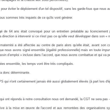
e pour éviter le déploiement d'un tel dispositif, sans les garde-fous que nous
ous sommes très inquiets de ce qu'ils vont générer.
gé de 64 ans était convoqué pour un entretien préalable au licenciement 
la direction à intervenir si ce n'est pas ce qu’elle veut développer dans son 
maternité a été affectée au centre de paris alors qu'elle était, avant son 
que nous avons signé ensemble (égalité professionnelle) mais en toute impunité
bassin d’emploi » incluse dans l’accord, que nous avons combattue et qui va po
xées ensemble, les temps vont être très compliqués.
era donc déterminante.
S qui n'ont certainement jamais été aussi globalement élevés (à part lors d'é
i ont répondu à notre consultation nous ont demandé, la CGT ne sera pas - p
entive à la mise en œuvre de l'accord et aux remontées des organisations sy