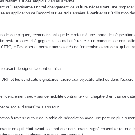
ariés restant sur des emplois viables à terme .
nant qu'il représente un vrai changement de culture nécessitant une propagat
se en application de l'accord sur les trois années à venir et sur l'utilisation 
iode compliquée, reconnaissant que le « retour à une forme de négociation c
rtie reste à jouer et à gagner ». La mobilité reste « un parcours de combatt
FTC, « Favoriser et penser aux salariés de l'entreprise avant ceux qui en par
efusant de signer l'accord en l'état :
H et les syndicats signataires, croire aux objectifs affichés dans l'accord (
e licenciement sec - pas de mobilité contrainte - un chapitre 3 en cas de cat
cte social disparaître à son tour,
irection à revenir autour de la table de négociation avec une posture plus ouve
edevenir ce qu'il était avant l'accord que nous avons signé ensemble (et que l
e dérapages et la chasse aux sous performeurs).