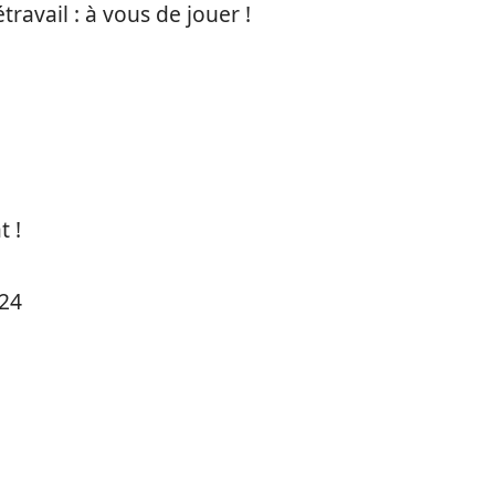
ravail : à vous de jouer !
t !
024