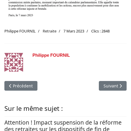
Philippe FOURNIL
Retraite
7 Mars 2023
Clics : 2848
Philippe FOURNIL
Article précédent : L’intersyndicale unie dénonce le mépris d
Article suivant
Précédent
Suivant
Sur le même sujet :
Attention ! Impact suspension de la réforme
des retraites sur les dispositifs de fin de