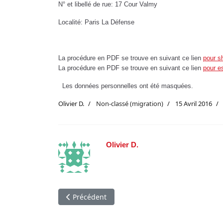
N° et libellé de rue: 17 Cour Valmy
Localité: Paris La Défense
La procédure en PDF se trouve en suivant ce lien
pour s
La procédure en PDF se trouve en suivant ce lien
pour e
Les données personnelles ont été masquées.
Olivier D.
Non-classé (migration)
15 Avril 2016
Olivier D.
Article précédent : Que signifie être pragmatiq
Précédent