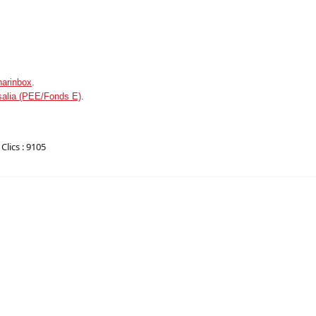
harinbox
.
salia (PEE/Fonds E)
.
Clics : 9105
ue et progressiste aujourd'hui ?