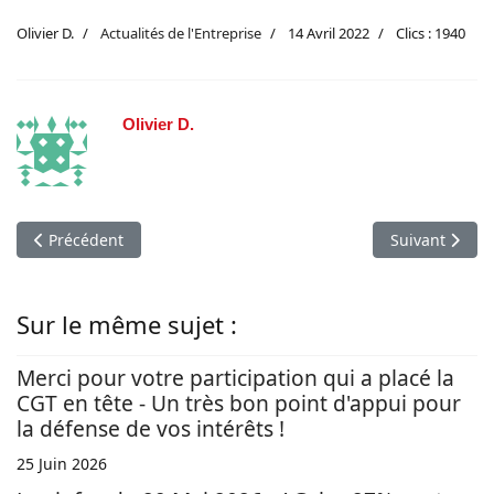
Olivier D.
Actualités de l'Entreprise
14 Avril 2022
Clics : 1940
Olivier D.
Article précédent : AG des actionnaires 2022 : Vos pouvoirs et
Article suivan
Précédent
Suivant
Sur le même sujet :
Merci pour votre participation qui a placé la
CGT en tête - Un très bon point d'appui pour
la défense de vos intérêts !
25 Juin 2026