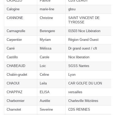
CAJAZZO
Patrice
CDS CERGY
Calogine
marie-line
gbsu
CANNONE
Christine
SAINT VINCENT DE
TYROSSE
Carmagnolle
Berengere
01503 Nice Libération
Carpentier
Myriam
Région Grand Ouest
Carré
Mélissa
Dr grand ouest / cft
Castillo
Carole
Nice liberation
CHABEAUD
Loic
SGSS Nantes
Chabin-grudet
Celine
Lyon
CHAOUI
Leila
CAR GOLFE DU LION
CHAPPAZ
ELISA
versailles
Charbonnier
Aurélie
Charleville Mézières
Charnotet
Severine
CDS RENNES