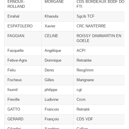
ERNOUX-
MORGANE
CDS BORDEAUX BDDF DOP
ROLLAND
FTI
Errahal
Khaoula
Sgcib TCF
ESPATOLERO
Xavier
CRC NANTERRE
FAGGIAN
CELINE
ROISSY DAMMARTIN EN
GOELE
Fasquelle
Angélique
ACPI
Febve-Agra
Domnique
Retraitée
Feliu
Denis
Resg/imm
Focheux
Gilles
Marignane
fournil
philippe
cgt
Freville
Ludivine
Crcm
GATTO
Francois
Retraité
GERARD
François
CDS VDF
Gilardini
Sandrine
Callian