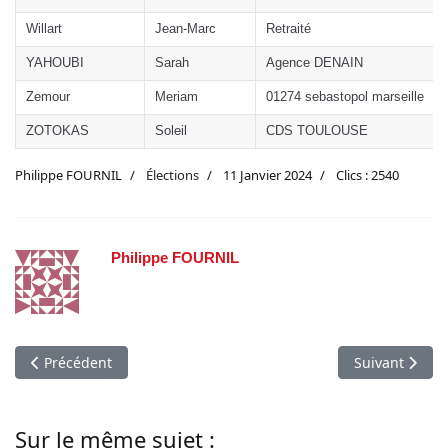
Willart
Jean-Marc
Retraité
YAHOUBI
Sarah
Agence DENAIN
Zemour
Meriam
01274 sebastopol marseille
ZOTOKAS
Soleil
CDS TOULOUSE
Philippe FOURNIL
Élections
11 Janvier 2024
Clics : 2540
Philippe FOURNIL
Article précédent : Elections conseil d'administration 2024 : Le
Article suivan
Précédent
Suivant
Sur le même sujet :