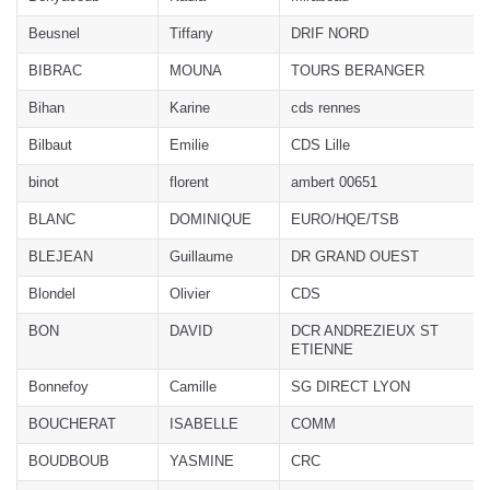
Beusnel
Tiffany
DRIF NORD
BIBRAC
MOUNA
TOURS BERANGER
Bihan
Karine
cds rennes
Bilbaut
Emilie
CDS Lille
binot
florent
ambert 00651
BLANC
DOMINIQUE
EURO/HQE/TSB
BLEJEAN
Guillaume
DR GRAND OUEST
Blondel
Olivier
CDS
BON
DAVID
DCR ANDREZIEUX ST
ETIENNE
Bonnefoy
Camille
SG DIRECT LYON
BOUCHERAT
ISABELLE
COMM
BOUDBOUB
YASMINE
CRC