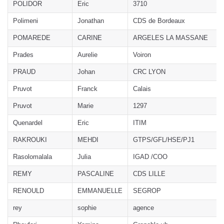
POLIDOR
Eric
3710
Polimeni
Jonathan
CDS de Bordeaux
POMAREDE
CARINE
ARGELES LA MASSANE
Prades
Aurelie
Voiron
PRAUD
Johan
CRC LYON
Pruvot
Franck
Calais
Pruvot
Marie
1297
Quenardel
Eric
ITIM
RAKROUKI
MEHDI
GTPS/GFL/HSE/PJ1
Rasolomalala
Julia
IGAD /COO
REMY
PASCALINE
CDS LILLE
RENOULD
EMMANUELLE
SEGROP
rey
sophie
agence