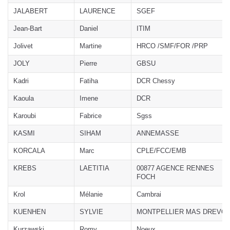
JALABERT
LAURENCE
SGEF
Jean-Bart
Daniel
ITIM
Jolivet
Martine
HRCO /SMF/FOR /PRP
JOLY
Pierre
GBSU
Kadri
Fatiha
DCR Chessy
Kaoula
Imene
DCR
Karoubi
Fabrice
Sgss
KASMI
SIHAM
ANNEMASSE
KORCALA
Marc
CPLE/FCC/EMB
KREBS
LAETITIA
00877 AGENCE RENNES
FOCH
Krol
Mélanie
Cambrai
KUENHEN
SYLVIE
MONTPELLIER MAS DREVO
Kurzawski
Romy
Noeux