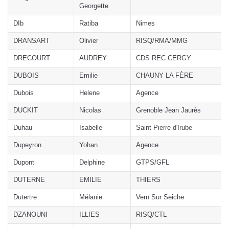
Georgette
DIb
Ratiba
Nimes
DRANSART
Olivier
RISQ/RMA/MMG
DRECOURT
AUDREY
CDS REC CERGY
DUBOIS
Emilie
CHAUNY LA FÈRE
Dubois
Helene
Agence
DUCKIT
Nicolas
Grenoble Jean Jaurès
Duhau
Isabelle
Saint Pierre d'Irube
Dupeyron
Yohan
Agence
Dupont
Delphine
GTPS/GFL
DUTERNE
EMILIE
THIERS
Dutertre
Mélanie
Vern Sur Seiche
DZANOUNI
ILLIES
RISQ/CTL