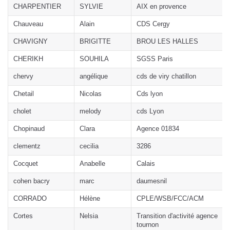
CHARPENTIER
SYLVIE
AIX en provence
Chauveau
Alain
CDS Cergy
CHAVIGNY
BRIGITTE
BROU LES HALLES
CHERIKH
SOUHILA
SGSS Paris
chervy
angélique
cds de viry chatillon
Chetail
Nicolas
Cds lyon
cholet
melody
cds Lyon
Chopinaud
Clara
Agence 01834
clementz
cecilia
3286
Cocquet
Anabelle
Calais
cohen bacry
marc
daumesnil
CORRADO
Hélène
CPLE/WSB/FCC/ACM
Cortes
Nelsia
Transition d'activité agence
tournon