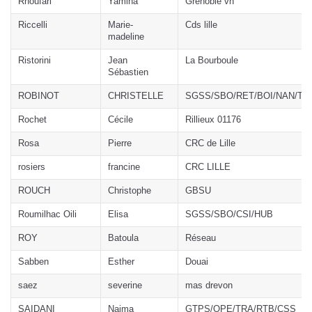
Rhoufari
Yamina
Grenoble vh
Riccelli
Marie-
Cds lille
madeline
Ristorini
Jean
La Bourboule
Sébastien
ROBINOT
CHRISTELLE
SGSS/SBO/RET/BOI/NAN/TN
Rochet
Cécile
Rillieux 01176
Rosa
Pierre
CRC de Lille
rosiers
francine
CRC LILLE
ROUCH
Christophe
GBSU
Roumilhac Oili
Elisa
SGSS/SBO/CSI/HUB
ROY
Batoula
Réseau
Sabben
Esther
Douai
saez
severine
mas drevon
SAIDANI
Naima
GTPS/OPE/TRA/RTB/CSS