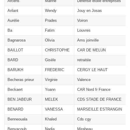
Arcens
Marine
Défense étoile entreprises
Arilant
Wendy
Jouy en Josas
Aurélie
Prades
Voiron
Ba
Fatim
Louvres
Bagnarosa
Olivia
Ams joinville
BAILLOT
CHRISTOPHE
CAR DE MELUN
BARD
Gisèle
retraitée
BARUKH
FREDERIC
CERGY LE HAUT
Becheras prieur
Virginie
Valence
Beckaert
Yoann
CAR Nord fr France
BEN JABEUR
MELEK
CDS STADE DE FRANCE
BENARD
VANESSA
MARSEILLE ESTRANGIN
Benneouala
Khaled
Cds cgy
Benyacoub
Nadia
Mirabeau