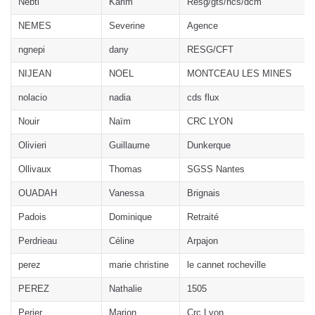
Nebti
Karim
Resg/gts/hcs/dcm
NEMES
Severine
Agence
ngnepi
dany
RESG/CFT
NIJEAN
NOEL
MONTCEAU LES MINES
nolacio
nadia
cds flux
Nouir
Naïm
CRC LYON
Olivieri
Guillaume
Dunkerque
Ollivaux
Thomas
SGSS Nantes
OUADAH
Vanessa
Brignais
Padois
Dominique
Retraité
Perdrieau
Céline
Arpajon
perez
marie christine
le cannet rocheville
PEREZ
Nathalie
1505
Perier
Marion
Crc Lyon