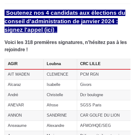
Soutenez nos 4 candidats aux élections du
conseil d'administration de janvier 2024 :
signez l'appel (ici)
Voici les 318 premières signatures, n'hésitez pas à les
rejoindre !
AGIR
Loubna
CRC LILLE
AIT MADEN
CLEMENCE
PCM RGN
Alcaraz
Isabelle
Givors
André
Christelle
Dcr boulogne
ANEVAR
Afrose
SGSS Paris
ANNON
SANDRINE
CAR GOLFE DU LION
Anseaume
Alexandre
AFMO/HQE/SEG