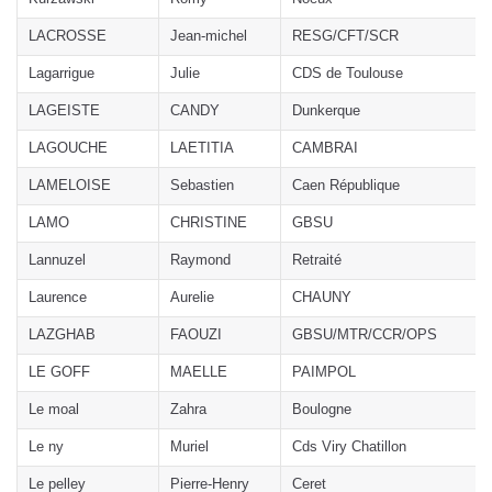
LACROSSE
Jean-michel
RESG/CFT/SCR
Lagarrigue
Julie
CDS de Toulouse
LAGEISTE
CANDY
Dunkerque
LAGOUCHE
LAETITIA
CAMBRAI
LAMELOISE
Sebastien
Caen République
LAMO
CHRISTINE
GBSU
Lannuzel
Raymond
Retraité
Laurence
Aurelie
CHAUNY
LAZGHAB
FAOUZI
GBSU/MTR/CCR/OPS
LE GOFF
MAELLE
PAIMPOL
Le moal
Zahra
Boulogne
Le ny
Muriel
Cds Viry Chatillon
Le pelley
Pierre-Henry
Ceret