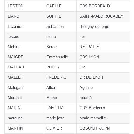
LESTON
GAELLE
CDS BORDEAUX
LIARD
SOPHIE
SAINT-MALO ROCABEY
Licciardi
Sébastien
Brétigny sur orge
loscos
pierre
spr
Mahler
Serge
RETRAITE
MAIGRE
Emmanuelle
CDS LYON
MALEAU
RUDDY
Crc
MALLET
FREDERIC
DR DE LYON
Malugani
Alban
Agence
Marchet
Michel
retraité
MARIN
LAETITIA
CDS Bordeaux
marques
marie-jose
prado marseille
MARTIN
OLIVIER
GBSU/MTR/QPM