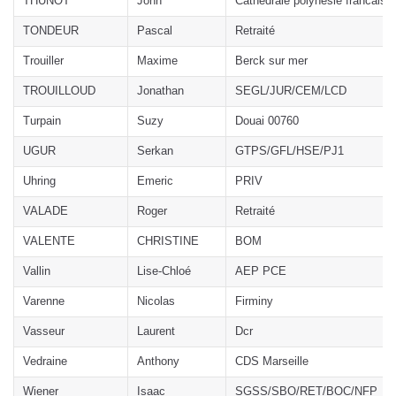
THUNOT
John
Cathédrale polynesie francaise
TONDEUR
Pascal
Retraité
Trouiller
Maxime
Berck sur mer
TROUILLOUD
Jonathan
SEGL/JUR/CEM/LCD
Turpain
Suzy
Douai 00760
UGUR
Serkan
GTPS/GFL/HSE/PJ1
Uhring
Emeric
PRIV
VALADE
Roger
Retraité
VALENTE
CHRISTINE
BOM
Vallin
Lise-Chloé
AEP PCE
Varenne
Nicolas
Firminy
Vasseur
Laurent
Dcr
Vedraine
Anthony
CDS Marseille
Wiener
Isaac
SGSS/SBO/RET/BOC/NFP