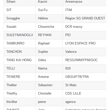
Siham
Kasmi
Annemasse
SIT
Sui-Fu
ITIM
Smagghe
Hélène
Région SG GRAND OUEST
Souiah
Choumicha
DCR massy
SULEYMANOGLU
REYHAN
PEI
TAMBURRO
Raphael
LYON ESPACE PRO
TANCHON
Sophie
Valence
TANG KAI HONG
Gilles
RESG/IMM/FPM/GOC
TELLI
Naima
818
TENIERE
Antoine
GBSU/FTB/TRA
Thellier
Sébastien
St Malo
Thieffry
Christelle
CDS LILLE
thivillier
pierre
agence