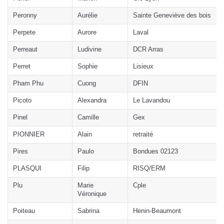
Peronny
Aurélie
Sainte Geneviève des bois
Perpete
Aurore
Laval
Perreaut
Ludivine
DCR Arras
Perret
Sophie
Lisieux
Pham Phu
Cuong
DFIN
Picoto
Alexandra
Le Lavandou
Pinel
Camille
Gex
PIONNIER
Alain
retraité
Pires
Paulo
Bondues 02123
PLASQUI
Filip
RISQ/ERM
Plu
Marie
Cple
Véronique
Poiteau
Sabrina
Henin-Beaumont