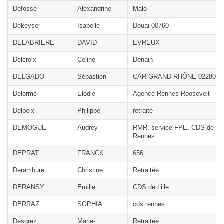
Defosse
Alexandrine
Malo
Dekeyser
Isabelle
Douai 00760
DELABRIERE
DAVID
EVREUX
Delcroix
Celine
Denain
DELGADO
Sébastien
CAR GRAND RHÔNE 02280
Delorme
Elodie
Agence Rennes Roosevelt
Delpeix
Philippe
retraité
DEMOGUE
Audrey
RMR, service FPE, CDS de
Rennes
DEPRAT
FRANCK
656
Derambure
Christine
Retraitée
DERANSY
Emilie
CDS de Lille
DERRAZ
SOPHIA
cds rennes
Desgrez
Marie-
Retraitée