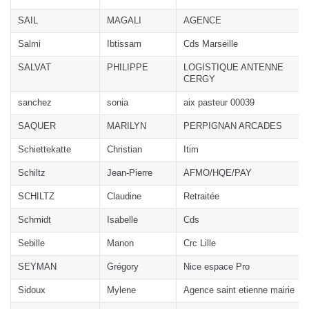
SAIL
MAGALI
AGENCE
Salmi
Ibtissam
Cds Marseille
SALVAT
PHILIPPE
LOGISTIQUE ANTENNE
CERGY
sanchez
sonia
aix pasteur 00039
SAQUER
MARILYN
PERPIGNAN ARCADES
Schiettekatte
Christian
Itim
Schiltz
Jean-Pierre
AFMO/HQE/PAY
SCHILTZ
Claudine
Retraitée
Schmidt
Isabelle
Cds
Sebille
Manon
Crc Lille
SEYMAN
Grégory
Nice espace Pro
Sidoux
Mylene
Agence saint etienne mairie