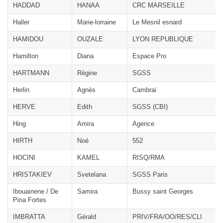
HADDAD
HANAA
CRC MARSEILLE
Haller
Marie-lorraine
Le Mesnil esnard
HAMIDOU
OUZALE
LYON REPUBLIQUE
Hamilton
Diana
Espace Pro
HARTMANN
Régine
SGSS
Herlin
Agnès
Cambrai
HERVE
Edith
SGSS (CBI)
Hing
Amira
Agence
HIRTH
Noé
552
HOCINI
KAMEL
RISQ/RMA
HRISTAKIEV
Svetelana
SGSS Paris
Ibouainene / De
Samira
Bussy saint Georges
Pina Fortes
IMBRATTA
Gérald
PRIV/FRA/OO/RES/CLI