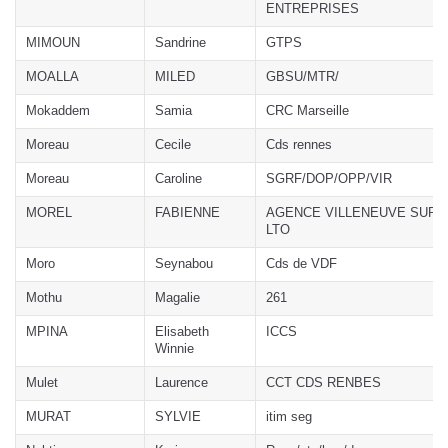
ENTREPRISES
MIMOUN
Sandrine
GTPS
MOALLA
MILED
GBSU/MTR/
Mokaddem
Samia
CRC Marseille
Moreau
Cecile
Cds rennes
Moreau
Caroline
SGRF/DOP/OPP/VIR
MOREL
FABIENNE
AGENCE VILLENEUVE SUR
LTO
Moro
Seynabou
Cds de VDF
Mothu
Magalie
261
MPINA
Elisabeth
ICCS
Winnie
Mulet
Laurence
CCT CDS RENBES
MURAT
SYLVIE
itim seg