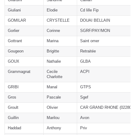
Giuliani
Elodie
Cd lille Fip
GOMILAR
CRYSTELLE
DOUAI BELLAIN
Gorlier
Corinne
SGRF/PAY/MON
Gottrant
Marina
Saint omer
Gougeon
Brigitte
Retraitée
GOUX
Nathalie
GLBA
Grammagnat
Cecile
ACPI
Charlotte
GRIBI
Manal
GTPS
Gros
Pascale
Sgef
Groult
Olivier
CAR GRAND RHONE (02280)
Guillin
Marilou
Avon
Haddad
Anthony
Priv